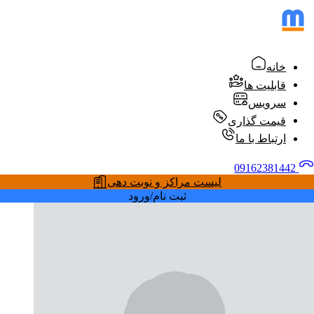
خانه
قابلیت ها
سرویس
قیمت گذاری
ارتباط با ما
09162381442
لیست مراکز و نوبت دهی
ثبت نام/ورود