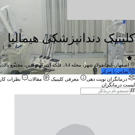
کلینیک دندانپزشکی هیمالیا
-
اصفهان-لنجان
فولاد شهر، محله A4، فلکه امیرالمومنین، مجتمع پالادیوم، طبقه سوم
تماس با مرکز
درمانگران
نوبت دهی
معرفی کلینیک
مقالات
نظرات کارب
لیست درمانگران