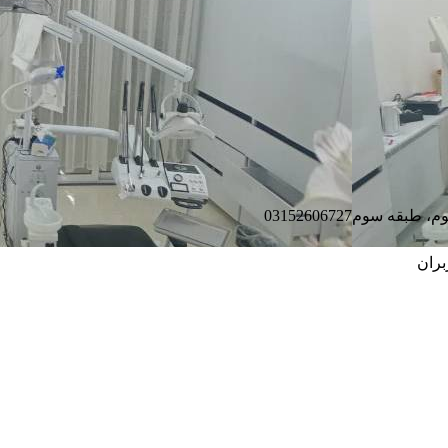
03152606727
ران