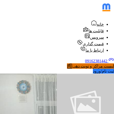
خانه
قابلیت ها
سرویس
قیمت گذاری
ارتباط با ما
09162381442
لیست مراکز و نوبت دهی
ثبت نام/ورود