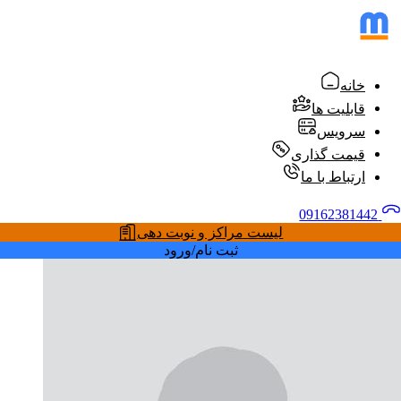
خانه
قابلیت ها
سرویس
قیمت گذاری
ارتباط با ما
09162381442
لیست مراکز و نوبت دهی
ثبت نام/ورود