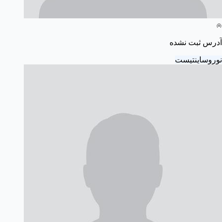
آدرس ثبت نشده
نوروساینتیست