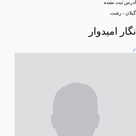
آدرس ثبت نشده
گیلان - رشت
نگار امیدوار