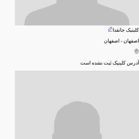
کلینیک جانفدا
اصفهان - اصفهان
آدرس کلینیک ثبت نشده است