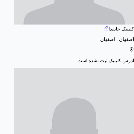
کلینیک جانفدا
اصفهان - اصفهان
آدرس کلینیک ثبت نشده است