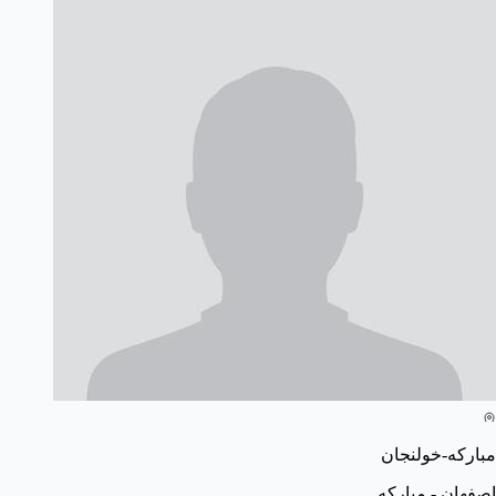
مبارکه-خولنجان
اصفهان - مبارکه