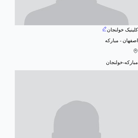
کلینیک خولنجان
اصفهان - مبارکه
مبارکه-خولنجان