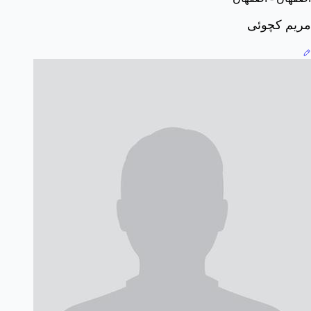
مریم کچوئی