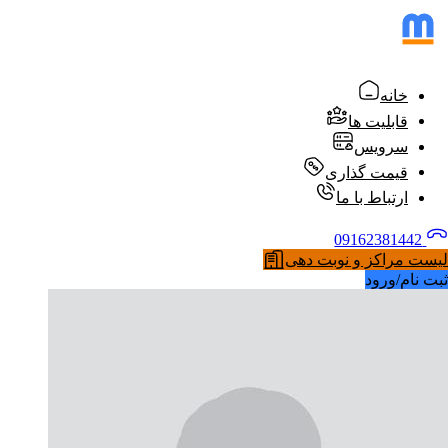
خانه
قابلیت ها
سرویس
قیمت گذاری
ارتباط با ما
09162381442
لیست مراکز و نوبت دهی
ثبت نام/ورود