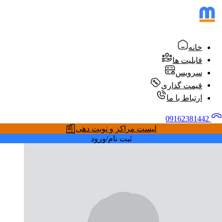
خانه
قابلیت ها
سرویس
قیمت گذاری
ارتباط با ما
09162381442
لیست مراکز و نوبت دهی
ثبت نام/ورود