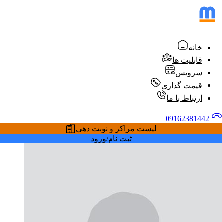
خانه
قابلیت ها
سرویس
قیمت گذاری
ارتباط با ما
09162381442
لیست مراکز و نوبت دهی
ثبت نام/ورود