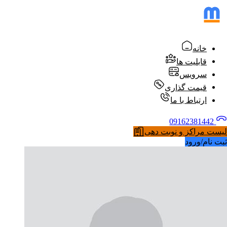
خانه
قابلیت ها
سرویس
قیمت گذاری
ارتباط با ما
09162381442
لیست مراکز و نوبت دهی
ثبت نام/ورود