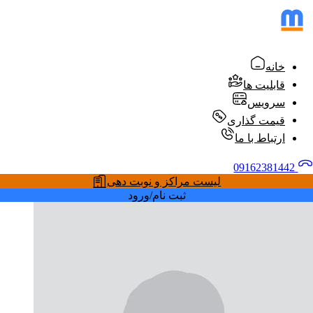
خانه
قابلیت ها
سرویس
قیمت گذاری
ارتباط با ما
09162381442
لیست مراکز و نوبت دهی
ثبت نام/ورود