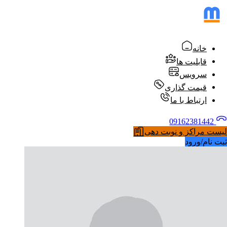
خانه
قابلیت ها
سرویس
قیمت گذاری
ارتباط با ما
09162381442
لیست مراکز و نوبت دهی
ثبت نام/ورود