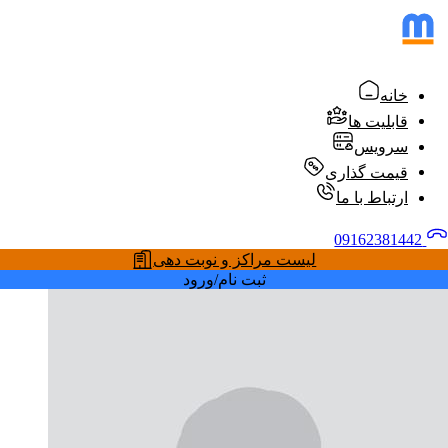
خانه
قابلیت ها
سرویس
قیمت گذاری
ارتباط با ما
09162381442
لیست مراکز و نوبت دهی
ثبت نام/ورود