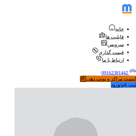
خانه
قابلیت ها
سرویس
قیمت گذاری
ارتباط با ما
09162381442
لیست مراکز و نوبت دهی
ثبت نام/ورود