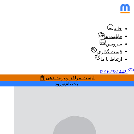
خانه
قابلیت ها
سرویس
قیمت گذاری
ارتباط با ما
09162381442
لیست مراکز و نوبت دهی
ثبت نام/ورود