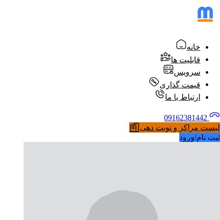
خانه
قابلیت ها
سرویس
قیمت گذاری
ارتباط با ما
09162381442
لیست مراکز و نوبت دهی
ثبت نام/ورود