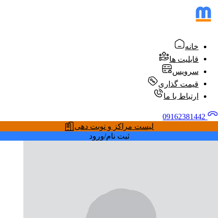
خانه
قابلیت ها
سرویس
قیمت گذاری
ارتباط با ما
09162381442
لیست مراکز و نوبت دهی
ثبت نام/ورود