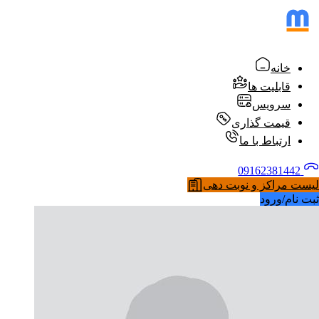
خانه
قابلیت ها
سرویس
قیمت گذاری
ارتباط با ما
09162381442
لیست مراکز و نوبت دهی
ثبت نام/ورود