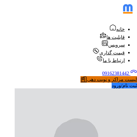
خانه
قابلیت ها
سرویس
قیمت گذاری
ارتباط با ما
09162381442
لیست مراکز و نوبت دهی
ثبت نام/ورود