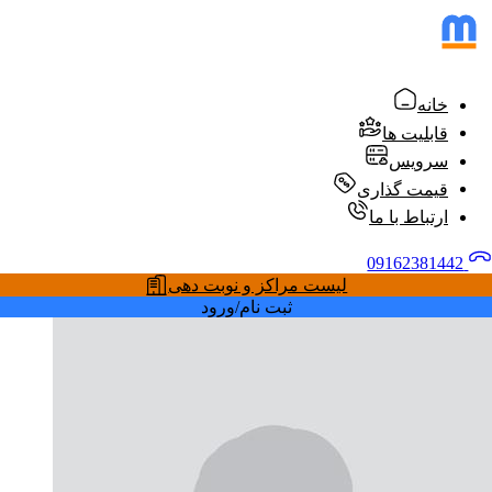
خانه
قابلیت ها
سرویس
قیمت گذاری
ارتباط با ما
09162381442
لیست مراکز و نوبت دهی
ثبت نام/ورود