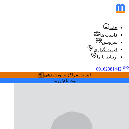
خانه
قابلیت ها
سرویس
قیمت گذاری
ارتباط با ما
09162381442
لیست مراکز و نوبت دهی
ثبت نام/ورود