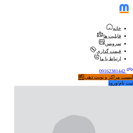
خانه
قابلیت ها
سرویس
قیمت گذاری
ارتباط با ما
09162381442
لیست مراکز و نوبت دهی
ثبت نام/ورود