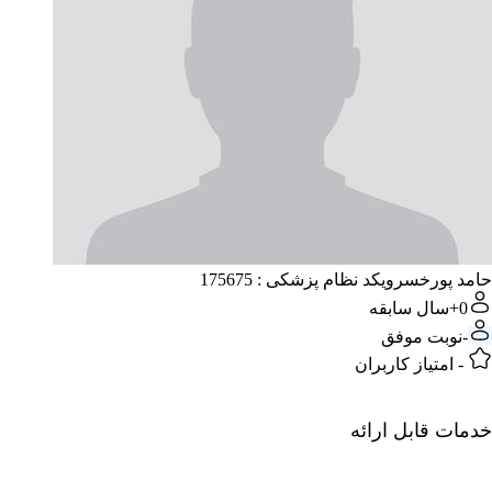
حامد پورخسروی
کد نظام پزشکی : 175675
0+
سال سابقه
-
نوبت موفق
-
امتیاز کاربران
خدمات قابل ارائه