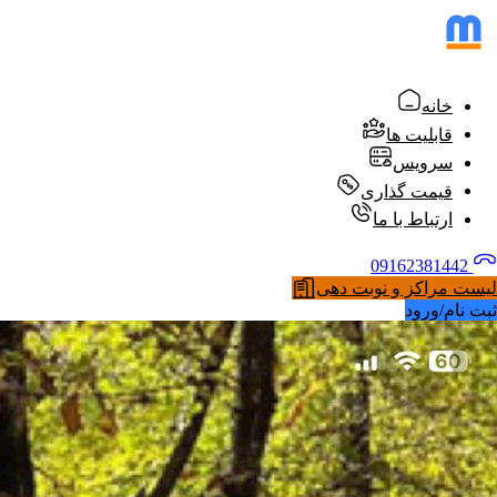
خانه
قابلیت ها
سرویس
قیمت گذاری
ارتباط با ما
09162381442
لیست مراکز و نوبت دهی
ثبت نام/ورود