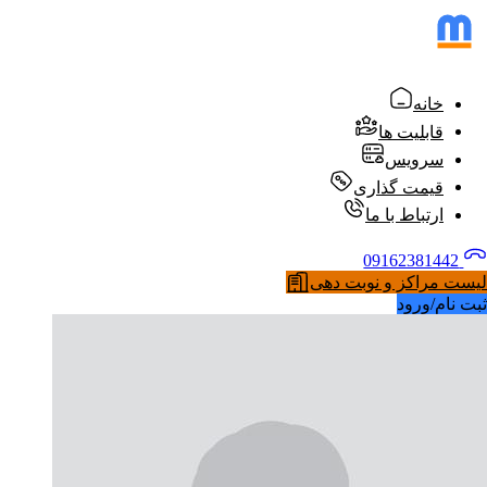
خانه
قابلیت ها
سرویس
قیمت گذاری
ارتباط با ما
09162381442
لیست مراکز و نوبت دهی
ثبت نام/ورود