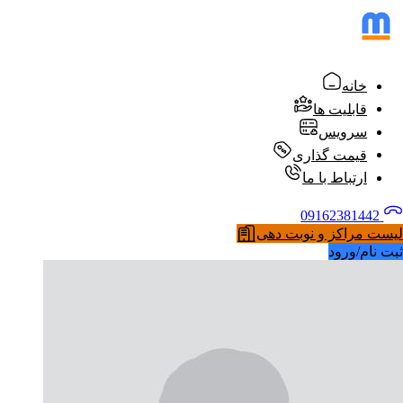
خانه
قابلیت ها
سرویس
قیمت گذاری
ارتباط با ما
09162381442
لیست مراکز و نوبت دهی
ثبت نام/ورود