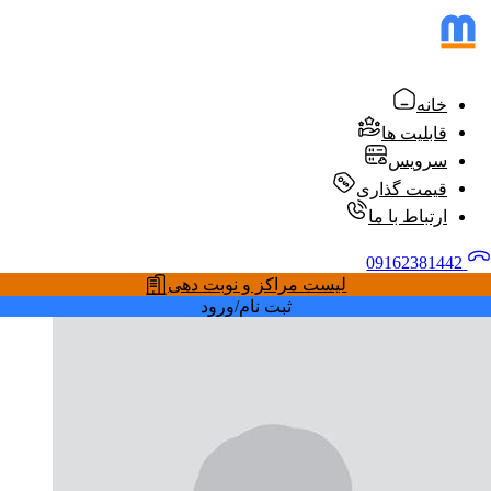
خانه
قابلیت ها
سرویس
قیمت گذاری
ارتباط با ما
09162381442
لیست مراکز و نوبت دهی
ثبت نام/ورود