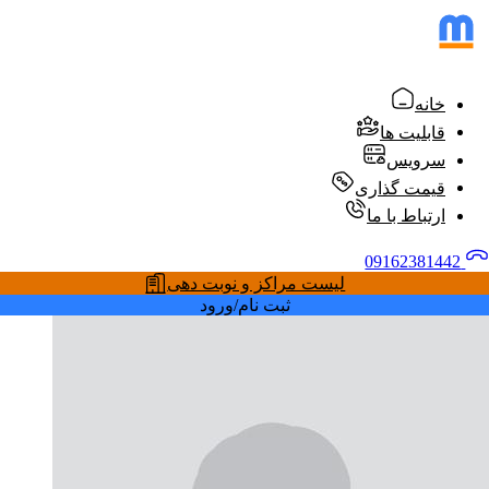
خانه
قابلیت ها
سرویس
قیمت گذاری
ارتباط با ما
09162381442
لیست مراکز و نوبت دهی
ثبت نام/ورود