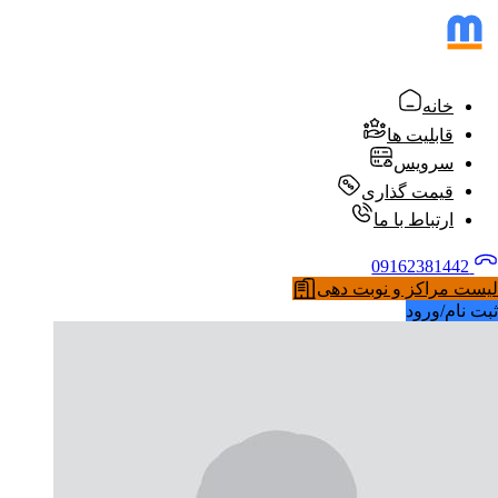
خانه
قابلیت ها
سرویس
قیمت گذاری
ارتباط با ما
09162381442
لیست مراکز و نوبت دهی
ثبت نام/ورود