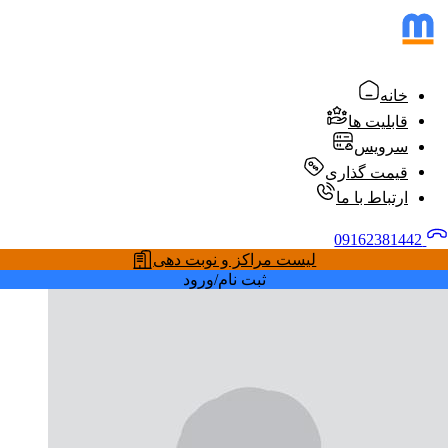
خانه
قابلیت ها
سرویس
قیمت گذاری
ارتباط با ما
09162381442
لیست مراکز و نوبت دهی
ثبت نام/ورود