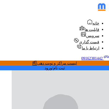
خانه
قابلیت ها
سرویس
قیمت گذاری
ارتباط با ما
09162381442
لیست مراکز و نوبت دهی
ثبت نام/ورود