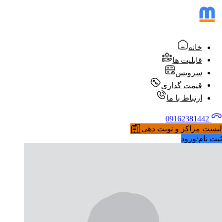
خانه
قابلیت ها
سرویس
قیمت گذاری
ارتباط با ما
09162381442
لیست مراکز و نوبت دهی
ثبت نام/ورود