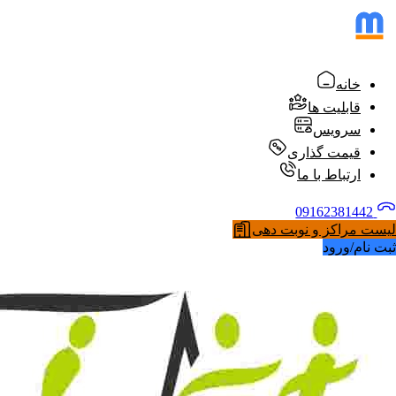
خانه
قابلیت ها
سرویس
قیمت گذاری
ارتباط با ما
09162381442
لیست مراکز و نوبت دهی
ثبت نام/ورود