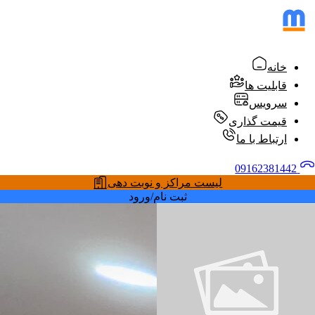
خانه
قابلیت ها
سرویس
قیمت گذاری
ارتباط با ما
09162381442
لیست مراکز و نوبت دهی
ثبت نام/ورود