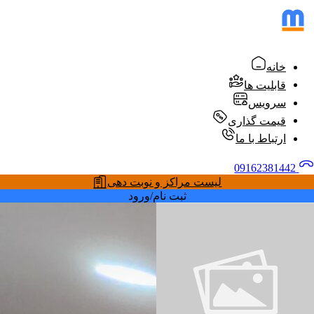
خانه
قابلیت ها
سرویس
قیمت گذاری
ارتباط با ما
09162381442
لیست مراکز و نوبت دهی
ثبت نام/ورود