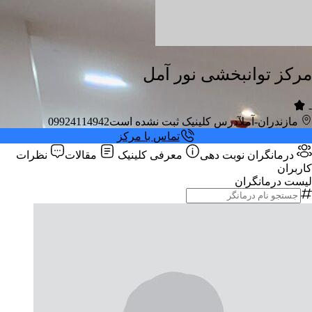
مرکز توانبخشی نور آمل
-
مازندران-آمل
آدرس کلینیک ثبت نشده است
09924114942
تماس با مرکز
درمانگران
نوبت دهی
معرفی کلینیک
مقالات
نظرات
کاربران
لیست درمانگران