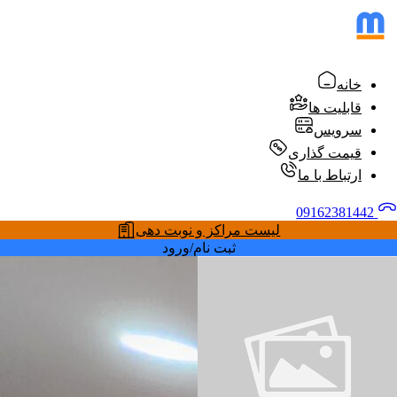
خانه
قابلیت ها
سرویس
قیمت گذاری
ارتباط با ما
09162381442
لیست مراکز و نوبت دهی
ثبت نام/ورود