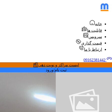
خانه
قابلیت ها
سرویس
قیمت گذاری
ارتباط با ما
09162381442
لیست مراکز و نوبت دهی
ثبت نام/ورود