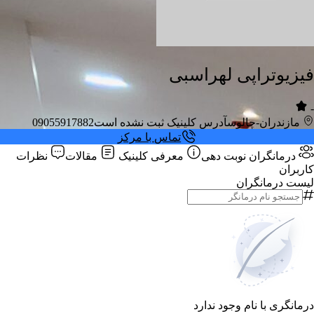
فیزیوتراپی لهراسبی
-
مازندران-چالوس
آدرس کلینیک ثبت نشده است
09055917882
تماس با مرکز
درمانگران
نوبت دهی
معرفی کلینیک
مقالات
نظرات
کاربران
لیست درمانگران
درمانگری با نام وجود ندارد