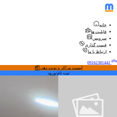
خانه
قابلیت ها
سرویس
قیمت گذاری
ارتباط با ما
09162381442
لیست مراکز و نوبت دهی
ثبت نام/ورود