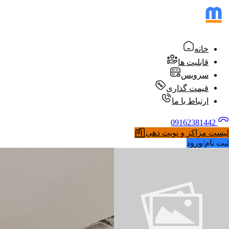
خانه
قابلیت ها
سرویس
قیمت گذاری
ارتباط با ما
09162381442
لیست مراکز و نوبت دهی
ثبت نام/ورود