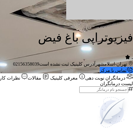
فیزیوتراپی باغ فیض
-
تهران-اسلامشهر
آدرس کلینیک ثبت نشده است
02156358039
تماس با مرکز
درمانگران
نوبت دهی
معرفی کلینیک
مقالات
نظرات کارب
لیست درمانگران