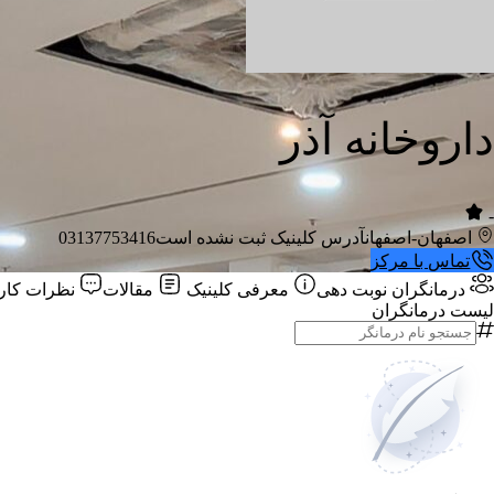
داروخانه آذر
-
اصفهان-اصفهان
آدرس کلینیک ثبت نشده است
03137753416
تماس با مرکز
درمانگران
نوبت دهی
معرفی کلینیک
مقالات
نظرات کارب
لیست درمانگران