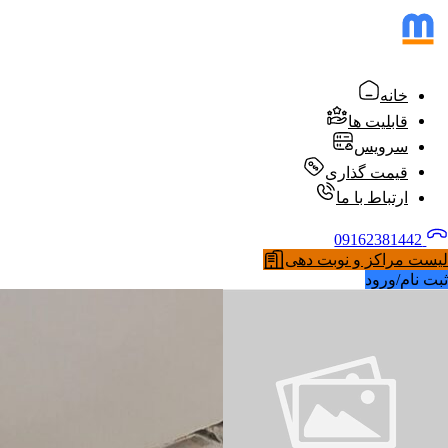
خانه
قابلیت ها
سرویس
قیمت گذاری
ارتباط با ما
09162381442
لیست مراکز و نوبت دهی
ثبت نام/ورود