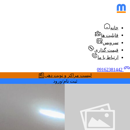
خانه
قابلیت ها
سرویس
قیمت گذاری
ارتباط با ما
09162381442
لیست مراکز و نوبت دهی
ثبت نام/ورود