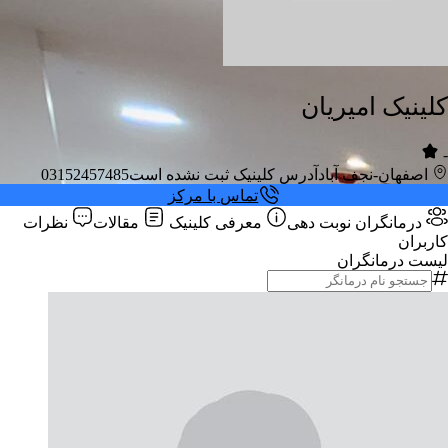
کلینیک امیریان
-
اصفهان-نجف آباد
آدرس کلینیک ثبت نشده است
03152457485
تماس با مرکز
درمانگران
نوبت دهی
معرفی کلینیک
مقالات
نظرات
کاربران
لیست درمانگران